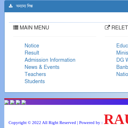
অন্যান্য লিঙ্ক
MAIN MENU
RELET
Notice
Educ
Result
Minis
Admission Information
DG W
News & Events
Banb
Teachers
Natio
Students
RA
Copyright © 2022 All Right Reserved | Powered by :