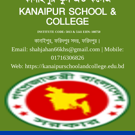
KANAIPUR SCHOOL &
COLLEGE
INSTITUTE CODE: 5013 & 5141 EIIN: 108750
কানাইপুর, ফরিদপুর সদর, ফরিদপুর।
Email: shahjahan66khs@gmail.com | Mobile:
01716306826
Web: https://kanaipurschoolandcollege.edu.bd