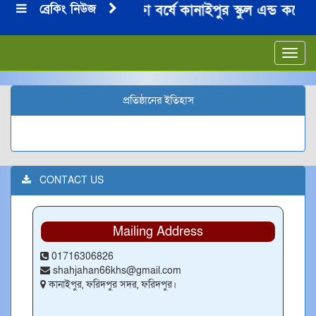
ব্রেকিং নিউজ
২০২৪-২০২৫ শিক্ষা বর্ষে কানাইপুর স্কুল এন্ড কলেজে
***
Toggl
navig
প্রতিষ্ঠানের ইতিহাস
CONTACT US
Mailing Address
01716306826
shahjahan66khs@gmail.com
কানাইপুর, ফরিদপুর সদর, ফরিদপুর।