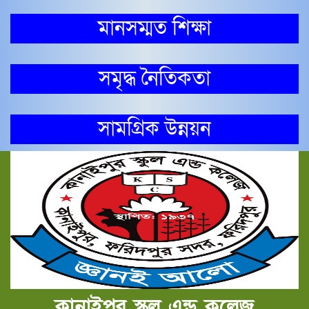
মানসম্মত শিক্ষা
সমৃদ্ধ নৈতিকতা
সামগ্রিক উন্নয়ন
কানাইপুর স্কুল এন্ড কলেজ