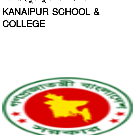
KANAIPUR SCHOOL &
COLLEGE
INSTITUTE CODE: 5013 & 5141 EIIN: 108750
কানাইপুর, ফরিদপুর সদর, ফরিদপুর।
Email: shahjahan66khs@gmail.com | Mobile:
01716306826
Web: https://kanaipurschoolandcollege.edu.bd