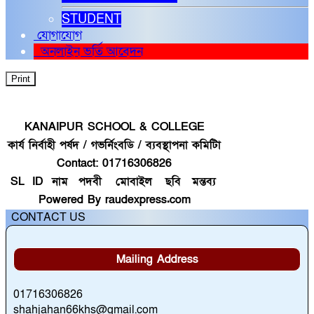
STUDENT
যোগাযোগ
অনলাইন ভর্তি আবেদন
KANAIPUR SCHOOL & COLLEGE
কার্য নির্বাহী পর্ষদ / গভর্নিংবডি / ব্যবস্থাপনা কমিটিা
Contact: 01716306826
SL
ID
নাম
পদবী
মোবাইল
ছবি
মন্তব্য
Powered By raudexpress.com
CONTACT US
Mailing Address
01716306826
shahjahan66khs@gmail.com