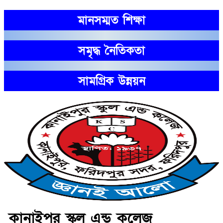
মানসম্মত শিক্ষা
সমৃদ্ধ নৈতিকতা
সামগ্রিক উন্নয়ন
কানাইপুর স্কুল এন্ড কলেজ