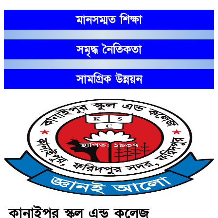
মানসম্মত শিক্ষা
সমৃদ্ধ নৈতিকতা
সামগ্রিক উন্নয়ন
কানাইপুর স্কুল এন্ড কলেজ