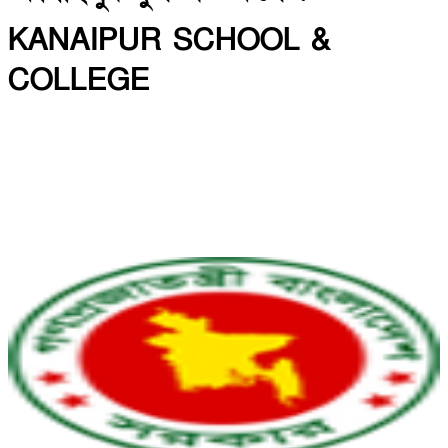
KANAIPUR SCHOOL &
COLLEGE
INSTITUTE CODE: 5013 & 5141 EIIN: 108750
কানাইপুর, ফরিদপুর সদর, ফরিদপুর।
Email: shahjahan66khs@gmail.com | Mobile:
01716306826
Web: https://kanaipurschoolandcollege.edu.bd