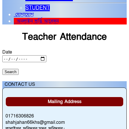
STUDENT
যোগাযোগ
অনলাইন ভর্তি আবেদন
Teacher Attendance
Date
CONTACT US
Mailing Address
01716306826
shahjahan66khs@gmail.com
কানাইপুর, ফরিদপুর সদর, ফরিদপুর।