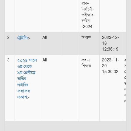
প্রাক-
নির্বাচনী-
পরীক্ষার-
রুটিন
-2024
2
ট্রেইনিং
All
অধ্যক্ষ
2023-12-
>
18
12:36:19
3
২০২৪ সালে
All
প্রধান
2023-11-
২০২
শিক্ষক
29
সালে
৬ষ্ঠ থেকে
15:30:32
থেক
৯ম শ্রেণীতে
শ্রে
ভর্তির
ভর্ত
লটারির
লটার
ফলাফল
ফলা
প্রকাশ
>
প্রক