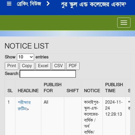
ব্রেকিং নিউজ
০২৫ শিক্ষা বর্ষে কানাইপুর স্কুল এন্ড কলেজের একাদশ শ্রে
Toggl
navig
NOTICE LIST
Show
entries
Print
Copy
Excel
CSV
PDF
Search:
PUBLISH
PUBLISH
SL
HEADLINE
FOR
SHIFT
NOTICE
TIME
SL
1
পরীক্ষার
All
কানাইপুর-
2024-11-
পরীক
স্কুল-এন্ড-
24
রুটি
রুটিন
>
কলেজের-
12:28:13
বার্ষিক /
অর্ধ
বার্ষিক/