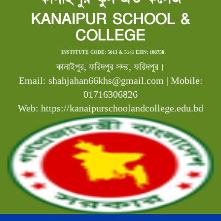
KANAIPUR SCHOOL &
COLLEGE
INSTITUTE CODE: 5013 & 5141 EIIN: 108750
কানাইপুর, ফরিদপুর সদর, ফরিদপুর।
Email: shahjahan66khs@gmail.com | Mobile:
01716306826
Web: https://kanaipurschoolandcollege.edu.bd