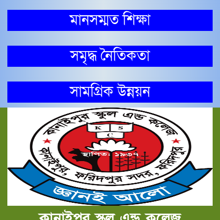
মানসম্মত শিক্ষা
সমৃদ্ধ নৈতিকতা
সামগ্রিক উন্নয়ন
কানাইপুর স্কুল এন্ড কলেজ