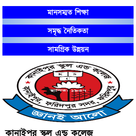
মানসম্মত শিক্ষা
সমৃদ্ধ নৈতিকতা
সামগ্রিক উন্নয়ন
কানাইপুর স্কুল এন্ড কলেজ