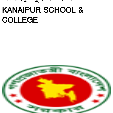
KANAIPUR SCHOOL &
COLLEGE
INSTITUTE CODE: 5013 & 5141 EIIN: 108750
কানাইপুর, ফরিদপুর সদর, ফরিদপুর।
Email: shahjahan66khs@gmail.com | Mobile:
01716306826
Web: https://kanaipurschoolandcollege.edu.bd