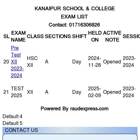
KANAIPUR SCHOOL & COLLEGE
EXAM LIST
Contact: 01716306826
EXAM
HELD
ACTIVE
SL
CLASS
SECTIONS
SHIFT
SESSI
NAME
ON
NOTE
Pre
Test
HSC
2024-
2023-
20
XII
A
Day
Opened
XII
11-28
2024
2023-
2024
TEST
2025-
2023-
21
XII
A
Day
Opened
2025
02-09
2024
Powered By raudexpress.com
Default 4
Default 5
CONTACT US