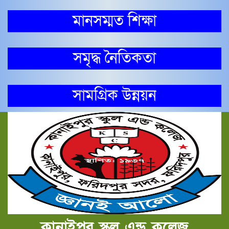
মানসম্মত শিক্ষা
সমৃদ্ধ নৈতিকতা
সামগ্রিক উন্নয়ন
কানাইপুর স্কুল এন্ড কলেজ