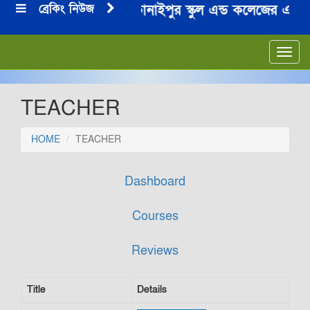
ব্রেকিং নিউজ
০২৪-২০২৫ শিক্ষা বর্ষে কানাইপুর স্কুল এন্ড কলেজের একাদশ 
Toggl
navig
TEACHER
HOME
TEACHER
Dashboard
Courses
Reviews
Title
Details