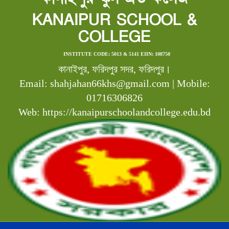
KANAIPUR SCHOOL &
COLLEGE
INSTITUTE CODE: 5013 & 5141 EIIN: 108750
কানাইপুর, ফরিদপুর সদর, ফরিদপুর।
Email: shahjahan66khs@gmail.com | Mobile:
01716306826
Web: https://kanaipurschoolandcollege.edu.bd