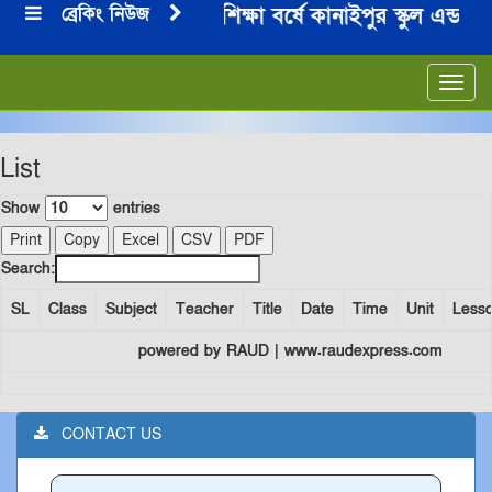
ব্রেকিং নিউজ
২০২৪-২০২৫ শিক্ষা বর্ষে কানাইপুর স্কুল এন্ড ক
***
Toggl
navig
List
Show
entries
Print
Copy
Excel
CSV
PDF
Search:
SL
Class
Subject
Teacher
Title
Date
Time
Unit
Less
powered by RAUD | www.raudexpress.com
CONTACT US