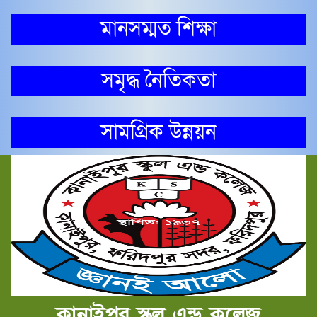
মানসম্মত শিক্ষা
সমৃদ্ধ নৈতিকতা
সামগ্রিক উন্নয়ন
কানাইপুর স্কুল এন্ড কলেজ