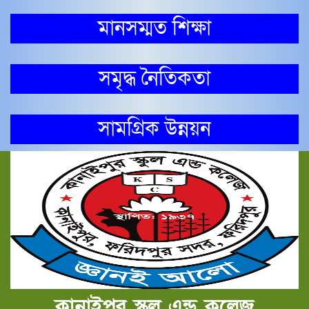
মানসম্মত শিক্ষা
সমৃদ্ধ নৈতিকতা
সামগ্রিক উন্নয়ন
কানাইপুর স্কুল এন্ড কলেজ