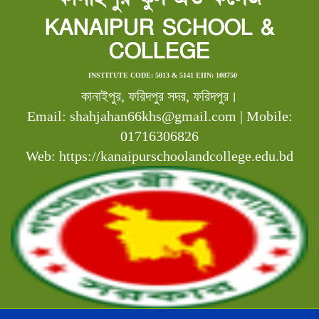
KANAIPUR SCHOOL &
COLLEGE
INSTITUTE CODE: 5013 & 5141 EIIN: 108750
কানাইপুর, ফরিদপুর সদর, ফরিদপুর।
Email: shahjahan66khs@gmail.com | Mobile:
01716306826
Web: https://kanaipurschoolandcollege.edu.bd