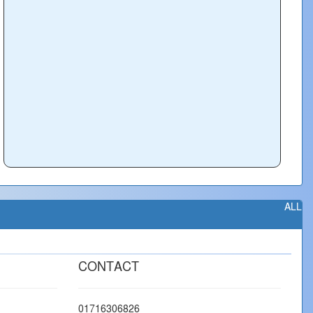
ALL
CONTACT
01716306826