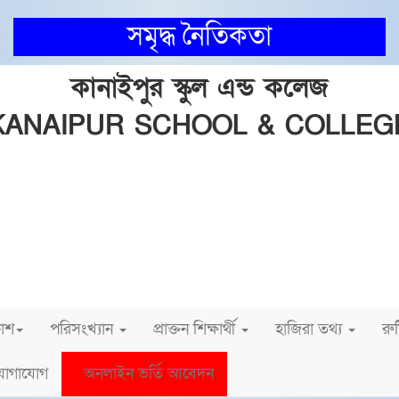
সমৃদ্ধ নৈতিকতা
কানাইপুর স্কুল এন্ড কলেজ
KANAIPUR SCHOOL & COLLEG
INSTITUTE CODE: 5013 & 5141 EIIN: 108750
কানাইপুর, ফরিদপুর সদর, ফরিদপুর।
ail: shahjahan66khs@gmail.com | Mobile: 01716306
Web: https://kanaipurschoolandcollege.edu.bd
লাশ
পরিসংখ্যান
প্রাক্তন শিক্ষার্থী
হাজিরা তথ্য
রু
োগাযোগ
অনলাইন ভর্তি আবেদন