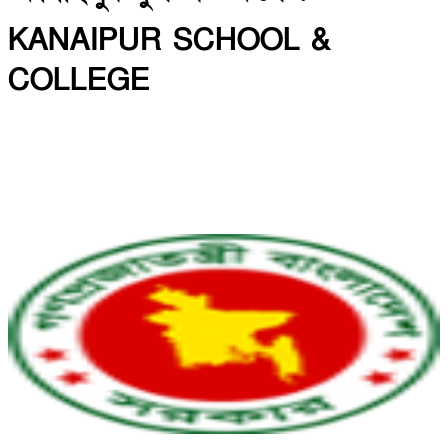
KANAIPUR SCHOOL &
COLLEGE
INSTITUTE CODE: 5013 & 5141 EIIN: 108750
কানাইপুর, ফরিদপুর সদর, ফরিদপুর।
Email: shahjahan66khs@gmail.com | Mobile:
01716306826
Web: https://kanaipurschoolandcollege.edu.bd