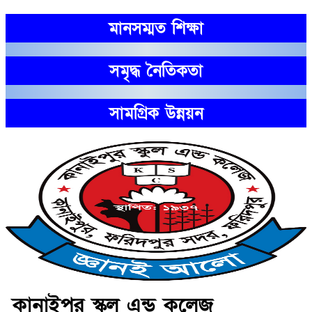
মানসম্মত শিক্ষা
সমৃদ্ধ নৈতিকতা
সামগ্রিক উন্নয়ন
কানাইপুর স্কুল এন্ড কলেজ