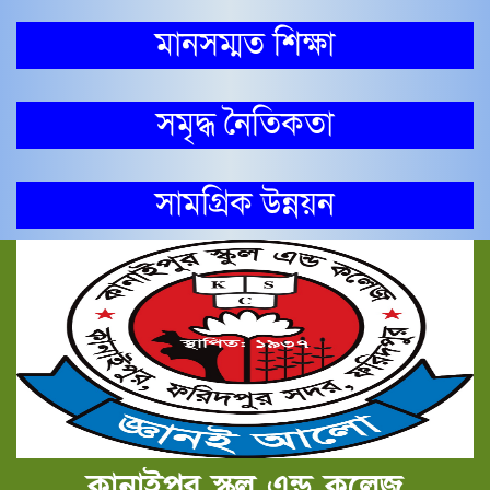
মানসম্মত শিক্ষা
সমৃদ্ধ নৈতিকতা
সামগ্রিক উন্নয়ন
কানাইপুর স্কুল এন্ড কলেজ