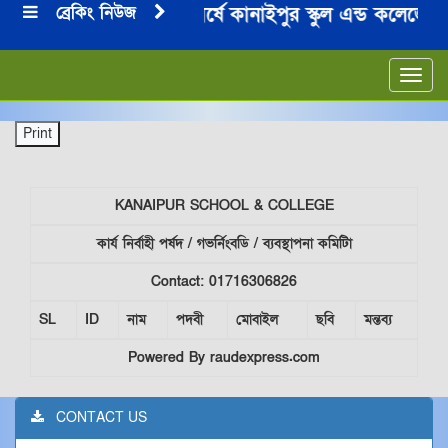
ব্রেকিং নিউজ
২০২৪-২০২৫ শিক্ষা বর্ষে কানাইপুর স্কুল এন্ড কলেজের এ
***
Toggl
navig
KANAIPUR SCHOOL & COLLEGE
কার্য নির্বাহী পর্ষদ / গভর্নিংবডি / ব্যবস্থাপনা কমিটিা
Contact: 01716306826
SL
ID
নাম
পদবী
মোবাইল
ছবি
মন্তব্য
Powered By raudexpress.com
CONTACT US