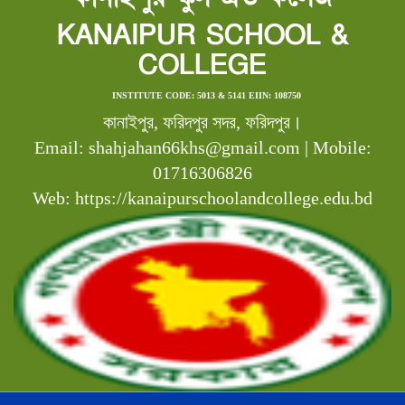
KANAIPUR SCHOOL &
COLLEGE
INSTITUTE CODE: 5013 & 5141 EIIN: 108750
কানাইপুর, ফরিদপুর সদর, ফরিদপুর।
Email: shahjahan66khs@gmail.com | Mobile:
01716306826
Web: https://kanaipurschoolandcollege.edu.bd