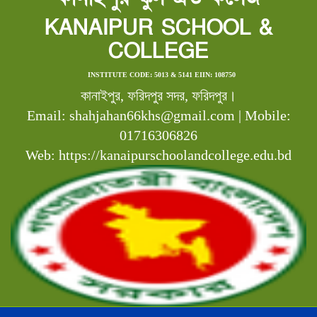
KANAIPUR SCHOOL &
COLLEGE
INSTITUTE CODE: 5013 & 5141 EIIN: 108750
কানাইপুর, ফরিদপুর সদর, ফরিদপুর।
Email: shahjahan66khs@gmail.com | Mobile:
01716306826
Web: https://kanaipurschoolandcollege.edu.bd