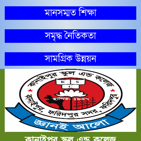
মানসম্মত শিক্ষা
সমৃদ্ধ নৈতিকতা
সামগ্রিক উন্নয়ন
কানাইপুর স্কুল এন্ড কলেজ