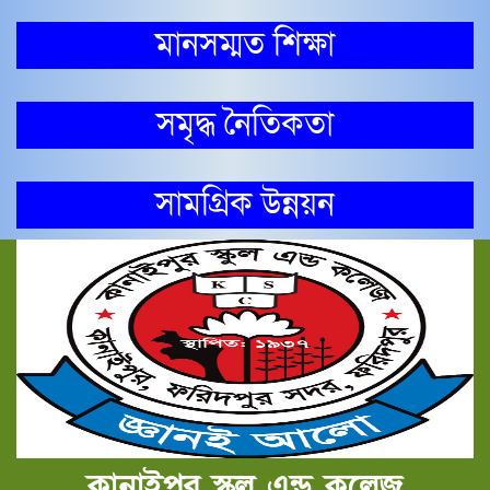
মানসম্মত শিক্ষা
সমৃদ্ধ নৈতিকতা
সামগ্রিক উন্নয়ন
কানাইপুর স্কুল এন্ড কলেজ