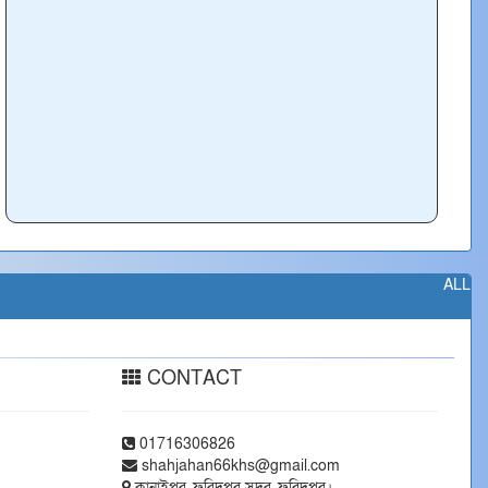
ALL
CONTACT
01716306826
shahjahan66khs@gmail.com
কানাইপুর, ফরিদপুর সদর, ফরিদপুর।