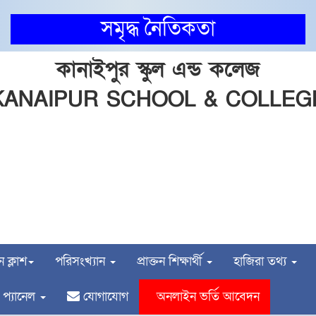
সমৃদ্ধ নৈতিকতা
কানাইপুর স্কুল এন্ড কলেজ
KANAIPUR SCHOOL & COLLEG
INSTITUTE CODE: 5013 & 5141 EIIN: 108750
কানাইপুর, ফরিদপুর সদর, ফরিদপুর।
ail: shahjahan66khs@gmail.com | Mobile: 01716306
Web: https://kanaipurschoolandcollege.edu.bd
 ক্লাশ
পরিসংখ্যান
প্রাক্তন শিক্ষার্থী
হাজিরা তথ্য
প্যানেল
যোগাযোগ
অনলাইন ভর্তি আবেদন