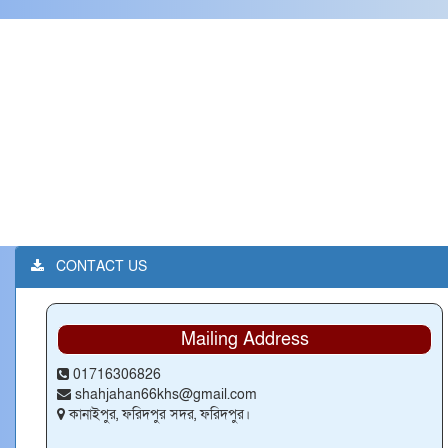
CONTACT US
Mailing Address
01716306826
shahjahan66khs@gmail.com
কানাইপুর, ফরিদপুর সদর, ফরিদপুর।