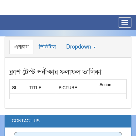
ব্রেকিং নিউজ
২০২৪-২০২৫ শিক্ষা বর্ষে কানাইপুর স্কুল এন্ড কলেজের এ
**
Toggl
navig
এনালগ
ডিজিটাল
Dropdown
ক্লাশ টেস্ট পরীক্ষার ফলাফল তালিকা
Action
SL
TITLE
PICTURE
CONTACT US