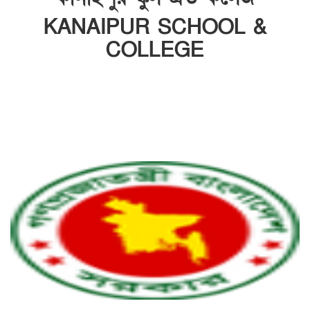
KANAIPUR SCHOOL &
COLLEGE
INSTITUTE CODE: 5013 & 5141 EIIN: 108750
কানাইপুর, ফরিদপুর সদর, ফরিদপুর।
Email: shahjahan66khs@gmail.com | Mobile:
01716306826
Web: https://kanaipurschoolandcollege.edu.bd