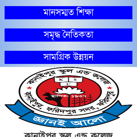
মানসম্মত শিক্ষা
সমৃদ্ধ নৈতিকতা
সামগ্রিক উন্নয়ন
কানাইপুর স্কুল এন্ড কলেজ