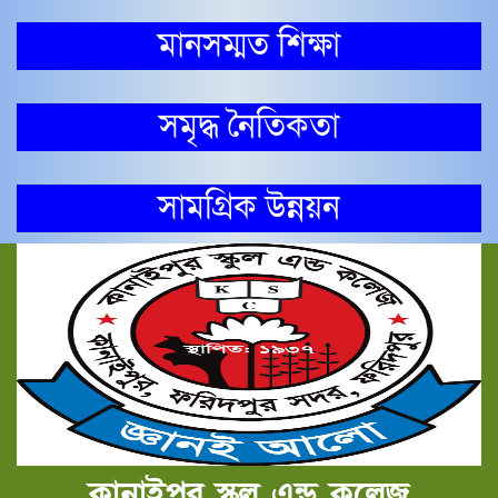
মানসম্মত শিক্ষা
সমৃদ্ধ নৈতিকতা
সামগ্রিক উন্নয়ন
কানাইপুর স্কুল এন্ড কলেজ