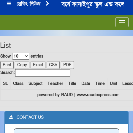
ব্রেকিং নিউজ
২০২৪-২০২৫ শিক্ষা বর্ষে কানাইপুর স্কুল এন্ড কলেজের
***
Toggl
navig
List
Show
entries
Print
Copy
Excel
CSV
PDF
Search:
SL
Class
Subject
Teacher
Title
Date
Time
Unit
Less
powered by RAUD | www.raudexpress.com
CONTACT US