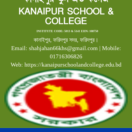
KANAIPUR SCHOOL &
COLLEGE
INSTITUTE CODE: 5013 & 5141 EIIN: 108750
কানাইপুর, ফরিদপুর সদর, ফরিদপুর।
Email: shahjahan66khs@gmail.com | Mobile:
01716306826
Web: https://kanaipurschoolandcollege.edu.bd