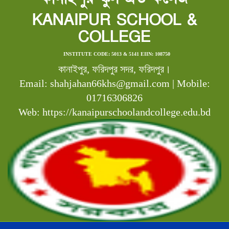
KANAIPUR SCHOOL &
COLLEGE
INSTITUTE CODE: 5013 & 5141 EIIN: 108750
কানাইপুর, ফরিদপুর সদর, ফরিদপুর।
Email: shahjahan66khs@gmail.com | Mobile:
01716306826
Web: https://kanaipurschoolandcollege.edu.bd