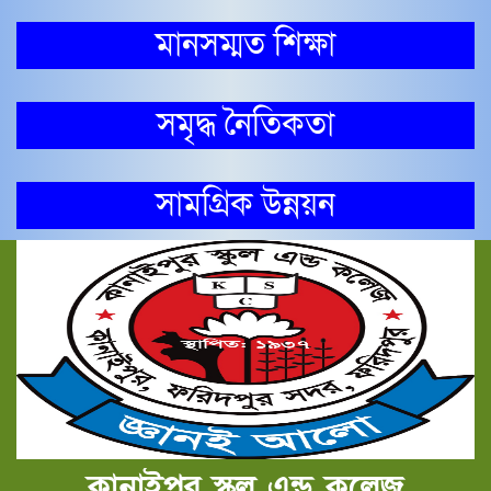
মানসম্মত শিক্ষা
সমৃদ্ধ নৈতিকতা
সামগ্রিক উন্নয়ন
কানাইপুর স্কুল এন্ড কলেজ