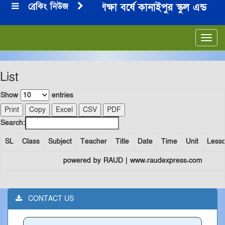
ব্রেকিং নিউজ
২০২৪-২০২৫ শিক্ষা বর্ষে কানাইপুর স্কুল এন্ড কল
***
Toggl
navig
List
Show
entries
Print
Copy
Excel
CSV
PDF
Search:
SL
Class
Subject
Teacher
Title
Date
Time
Unit
Less
powered by RAUD | www.raudexpress.com
CONTACT US