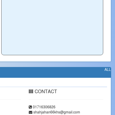
ALL
CONTACT
01716306826
shahjahan66khs@gmail.com