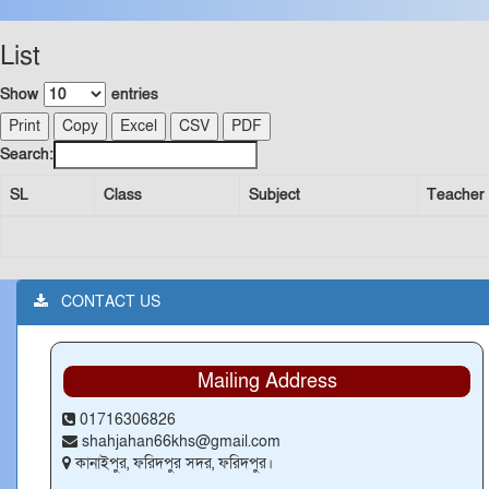
List
Show
entries
Print
Copy
Excel
CSV
PDF
Search:
SL
Class
Subject
Teacher
CONTACT US
Mailing Address
01716306826
shahjahan66khs@gmail.com
কানাইপুর, ফরিদপুর সদর, ফরিদপুর।