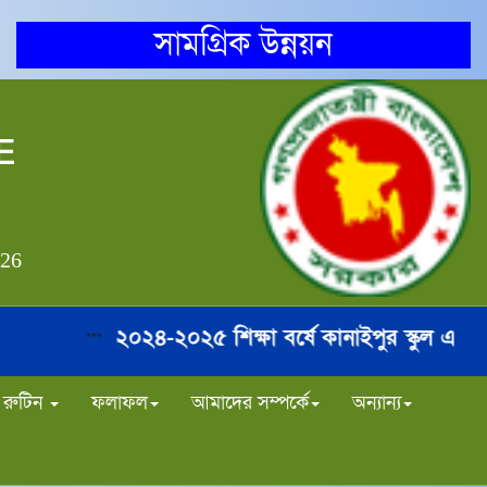
সামগ্রিক উন্নয়ন
E
826
২০২৪-২০২৫ শিক্ষা বর্ষে কানাইপুর স্কুল এন্ড 
***
রুটিন
ফলাফল
আমাদের সম্পর্কে
অন্যান্য