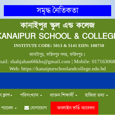
সমৃদ্ধ নৈতিকতা
কানাইপুর স্কুল এন্ড কলেজ
KANAIPUR SCHOOL & COLLEG
INSTITUTE CODE: 5013 & 5141 EIIN: 108750
কানাইপুর, ফরিদপুর সদর, ফরিদপুর।
ail: shahjahan66khs@gmail.com | Mobile: 01716306
Web: https://kanaipurschoolandcollege.edu.bd
 ক্লাশ
পরিসংখ্যান
প্রাক্তন শিক্ষার্থী
হাজিরা তথ্য
প্যানেল
যোগাযোগ
অনলাইন ভর্তি আবেদন