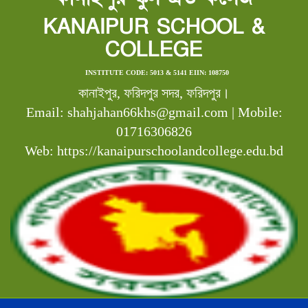
KANAIPUR SCHOOL &
COLLEGE
INSTITUTE CODE: 5013 & 5141 EIIN: 108750
কানাইপুর, ফরিদপুর সদর, ফরিদপুর।
Email: shahjahan66khs@gmail.com | Mobile:
01716306826
Web: https://kanaipurschoolandcollege.edu.bd