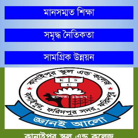
মানসম্মত শিক্ষা
সমৃদ্ধ নৈতিকতা
সামগ্রিক উন্নয়ন
কানাইপুর স্কুল এন্ড কলেজ