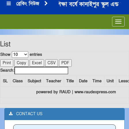
ব্রেকিং নিউজ
২০২৪-২০২৫ শিক্ষা বর্ষে কানাইপুর স্কুল এন্ড কল
***
Toggl
navig
List
Show
entries
Print
Copy
Excel
CSV
PDF
Search:
SL
Class
Subject
Teacher
Title
Date
Time
Unit
Less
powered by RAUD | www.raudexpress.com
CONTACT US